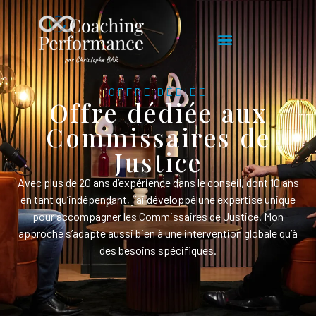
OFFRE DÉDIÉE
Offre dédiée aux
Commissaires de
Justice
Avec plus de 20 ans d’expérience dans le conseil, dont 10 ans
en tant qu’indépendant, j’ai développé une expertise unique
pour accompagner les Commissaires de Justice. Mon
approche s’adapte aussi bien à une intervention globale qu’à
des besoins spécifiques.